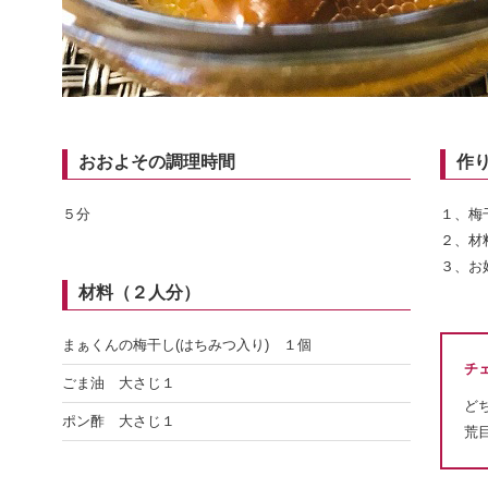
おおよその調理時間
作
５分
１、梅
２、材
３、お
材料（２人分）
まぁくんの梅干し(はちみつ入り) １個
チ
ごま油 大さじ１
ど
ポン酢 大さじ１
荒