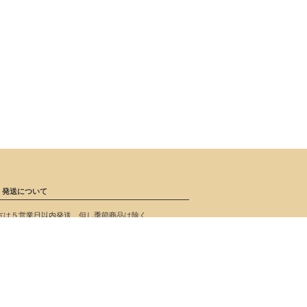
発送について
方は５営業日以内発送、但し季節商品は除く
が収穫出来ない事が発生した場合は予約ご注文のキャン
が生じる可能性がございます。 ご了承下さい。
品・交換について