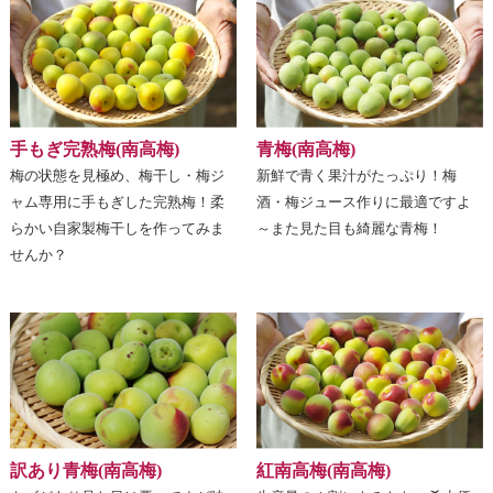
手もぎ完熟梅(南高梅)
青梅(南高梅)
梅の状態を見極め、梅干し・梅ジ
新鮮で青く果汁がたっぷり！梅
ャム専用に手もぎした完熟梅！柔
酒・梅ジュース作りに最適ですよ
らかい自家製梅干しを作ってみま
～また見た目も綺麗な青梅！
せんか？
訳あり青梅(南高梅)
紅南高梅(南高梅)