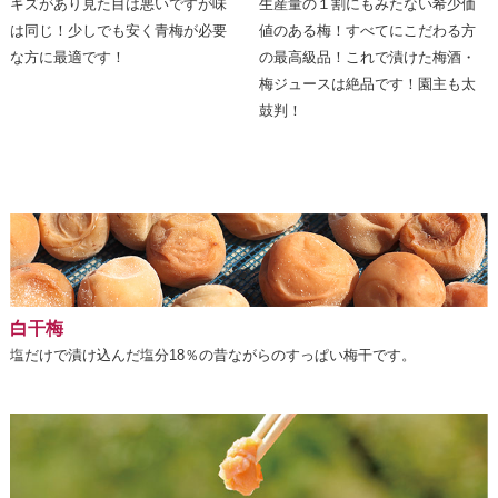
キズがあり見た目は悪いですが味
生産量の１割にもみたない希少価
は同じ！少しでも安く青梅が必要
値のある梅！すべてにこだわる方
な方に最適です！
の最高級品！これで漬けた梅酒・
梅ジュースは絶品です！園主も太
鼓判！
白干梅
塩だけで漬け込んだ塩分18％の昔ながらのすっぱい梅干です。