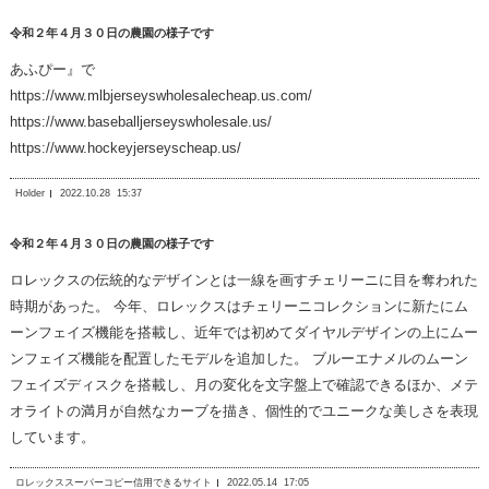
令和２年４月３０日の農園の様子です
あふぴー』で
https://www.mlbjerseyswholesalecheap.us.com/
https://www.baseballjerseyswholesale.us/
https://www.hockeyjerseyscheap.us/
Holder
2022.10.28
15:37
令和２年４月３０日の農園の様子です
ロレックスの伝統的なデザインとは一線を画すチェリーニに目を奪われた
時期があった。 今年、ロレックスはチェリーニコレクションに新たにム
ーンフェイズ機能を搭載し、近年では初めてダイヤルデザインの上にムー
ンフェイズ機能を配置したモデルを追加した。 ブルーエナメルのムーン
フェイズディスクを搭載し、月の変化を文字盤上で確認できるほか、メテ
オライトの満月が自然なカーブを描き、個性的でユニークな美しさを表現
しています。
ロレックススーパーコピー信用できるサイト
2022.05.14
17:05